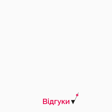
Брускети з лососевим тар-таром.
850
₴
10 шт
Замовити
Відгуки