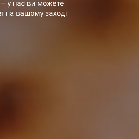
 – у нас ви можете
я на вашому заході