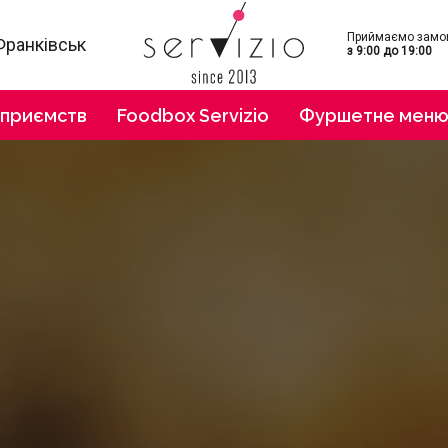
Приймаємо замо
Франківськ
з 9:00 до 19:00
дприємств
Foodbox Servizio
Фуршетне мен