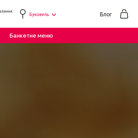
влення:
Блог
Буковель
ю
Банкетне меню