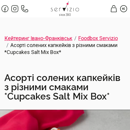
Кейтеринг Івано-Франківськ
Foodbox Servizio
Асорті солених капкейків з різними смаками
*Cupcakes Salt Mix Box*
Асорті солених капкейків
з різними смаками
*Cupcakes Salt Mix Box*