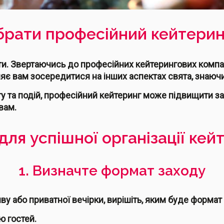
брати професійний кейтеринг
оти. Звертаючись до професійних кейтерингових компа
ляє вам зосередитися на інших аспектах свята, знаючи
гу та подій, професійний кейтеринг може підвищити з
вам.
для успішної організації кей
1. Визначте формат заходу
у або приватної вечірки, вирішіть, яким буде формат
ю гостей.