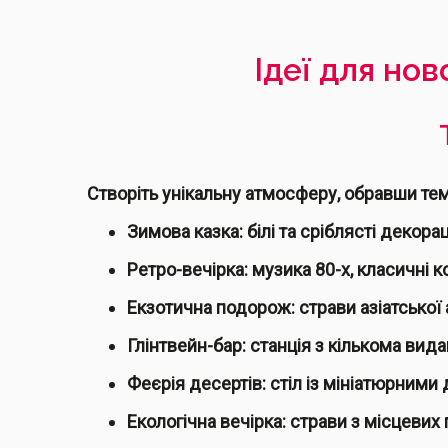
Ідеї для но
Створіть унікальну атмосферу, обравши те
Зимова казка: білі та сріблясті декорац
Ретро-вечірка: музика 80-х, класичні ко
Екзотична подорож: страви азіатської 
Глінтвейн-бар: станція з кількома вида
Феєрія десертів: стіл із мініатюрними
Екологічна вечірка: страви з місцевих 