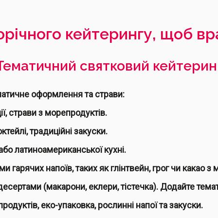
ворічного кейтерингу, щоб вр
Тематичний святковий кейтерин
матичне оформлення та страви:
ії, страви з морепродуктів.
ктейлі, традиційні закуски.
або латиноамериканської кухні.
ми гарячих напоїв, таких як глінтвейн, грог чи какао 
 десертами (макарони, еклери, тістечка). Додайте тема
продуктів, еко-упаковка, рослинні напої та закуски.