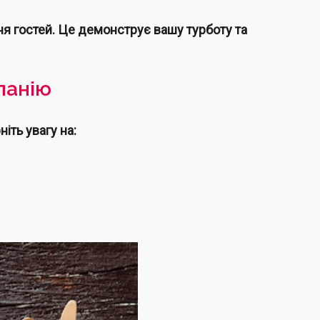
я гостей. Це демонструє вашу турботу та
панію
іть увагу на: