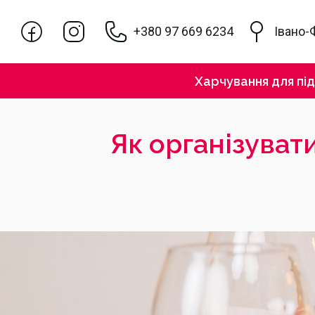
+380 97 669 6234
Івано-
Харчування для пі
Як організуват