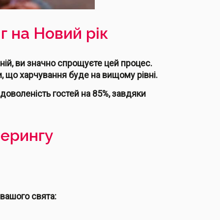
 на Новий рік
ній, ви значно спрощуєте цей процес.
, що харчування буде на вищому рівні.
адоволеність гостей на 85%, завдяки
терингу
 вашого свята: