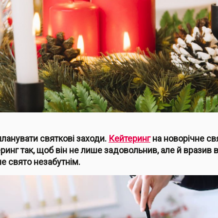
планувати святкові заходи.
Кейтеринг
на новорічне с
теринг так, щоб він не лише задовольнив, але й вразив 
ше свято незабутнім.