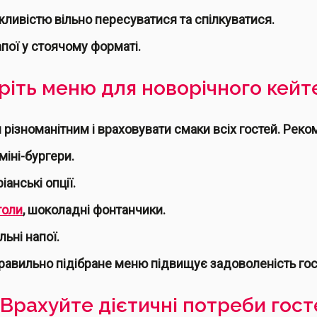
ливістю вільно пересуватися та спілкуватися.
апої у стоячому форматі.
еріть меню для новорічного кейт
 різноманітним і враховувати смаки всіх гостей. Рек
міні-бургери.
іанські опції.
толи
, шоколадні фонтанчики.
льні напої.
правильно підібране меню підвищує задоволеність гос
 Врахуйте дієтичні потреби гос