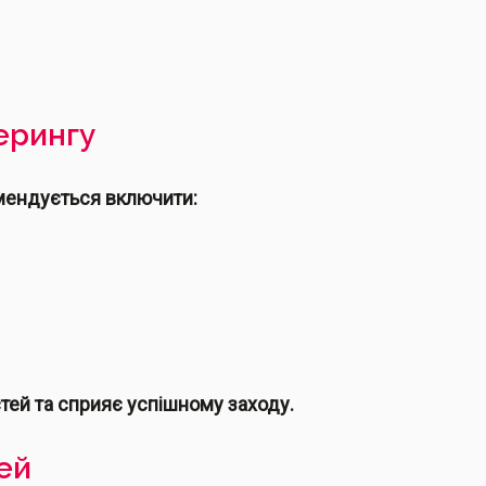
ерингу
омендується включити:
тей та сприяє успішному заходу.
тей