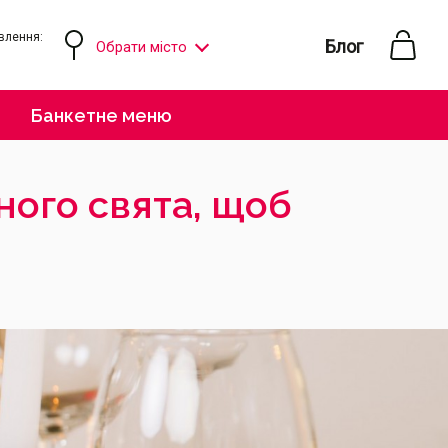
влення:
Блог
Обрати місто
ю
Банкетне меню
ного свята, щоб