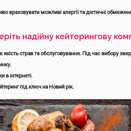
во враховувати можливі алергії та дієтичні обмеженн
беріть надійну кейтерингову ком
якість страв та обслуговування. Під час вибору зверн
инку.
и в інтернеті.
йтеринг під ключ на Новий рік.