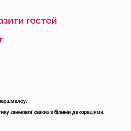
азити гостей
г
з маршмелоу.
тику «зимової казки» з білими декораціями.