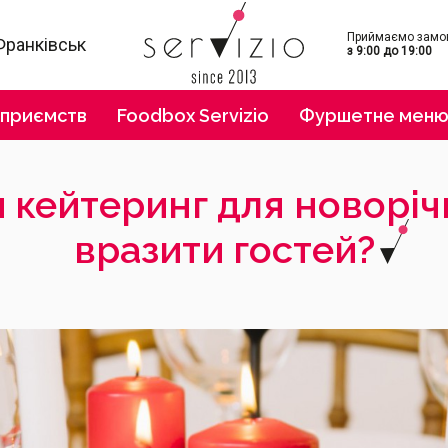
Приймаємо замо
Франківськ
з 9:00 до 19:00
дприємств
Foodbox Servizio
Фуршетне мен
и кейтеринг для новоріч
вразити гостей?