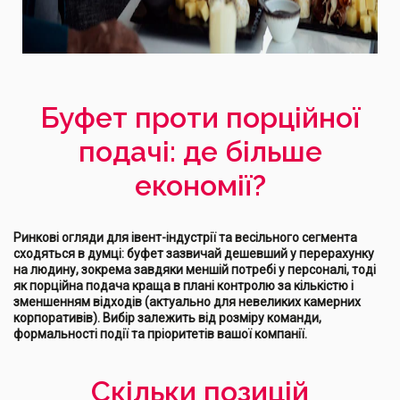
Буфет проти порційної
подачі: де більше
економії?
Ринкові огляди для івент-індустрії та весільного сегмента
сходяться в думці: буфет зазвичай дешевший у перерахунку
на людину, зокрема завдяки меншій потребі у персоналі, тоді
як порційна подача краща в плані контролю за кількістю і
зменшенням відходів (актуально для невеликих камерних
корпоративів). Вибір залежить від розміру команди,
формальності події та пріоритетів вашої компанії.
Скільки позицій