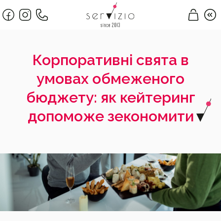
Корпоративні свята в
умовах обмеженого
бюджету: як кейтеринг
допоможе зекономити