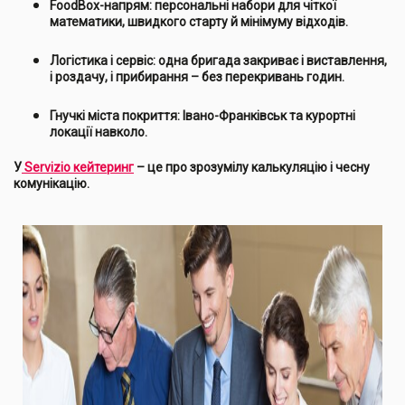
FoodBox-напрям: персональні набори для чіткої
математики, швидкого старту й мінімуму відходів.
Логістика і сервіс: одна бригада закриває і виставлення,
і роздачу, і прибирання – без перекривань годин.
Гнучкі міста покриття: Івано-Франківськ та курортні
локації навколо.
У
Servizio кейтеринг
– це про зрозумілу калькуляцію і чесну
комунікацію.