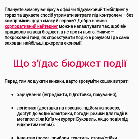
Плануєте зимову вечірку в офісі чи підсумковий тімбілдинг у
горах та шукаєте спосіб утримати витрати під контролем – без
компромісів щодо смаку й сервісу? Добра новина:
корпоративний кейтеринг
можна налаштувати так, щоб він
працював на ваш бюджет, а не проти нього. Нижче –
покроковий гайд, як спроєктувати подію з розумом і де саме
заховані найбільші джерела економії.
Що з’їдає бюджет події
Перед тим як шукати знижки, варто зрозуміти кошик витрат:
харчування (інгредієнти, підготовка, пакування);
логістика (доставка на локацію, підйом на поверх,
доступ до води/електрики, погодні ризики для події в
мегаполісі як Київ чи курорті Буковель, якщо подія під
відкритим небом);
інвентар (посуд, прибори, текстиль, столи/стійки,