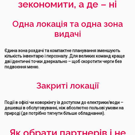
зекономити, а де – ні
Одна локація та одна зона
видачі
Єдина зона роздачі та компактне планування зменшують
кількість інвентарю і персоналу. Для великих команд краще
дві ідентичні точки дзеркально – щоб скоротити черги без
подвоєння меню.
Закриті локації
Події в офісі чи коворкінгу із доступом до електрики/води –
дешевші в обслуговуванні, ніж абсолютно польові умови на
природі (де потрібно тягнути більше обладнання).
Як обрати партнерів і не