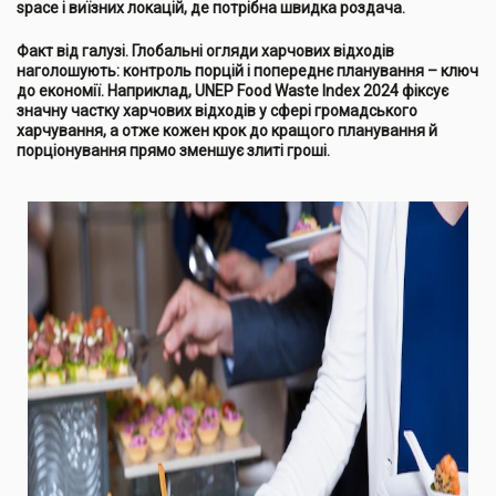
space і виїзних локацій, де потрібна швидка роздача.
Факт від галузі. Глобальні огляди харчових відходів
наголошують: контроль порцій і попереднє планування – ключ
до економії. Наприклад, UNEP Food Waste Index 2024 фіксує
значну частку харчових відходів у сфері громадського
харчування, а отже кожен крок до кращого планування й
порціонування прямо зменшує злиті гроші.