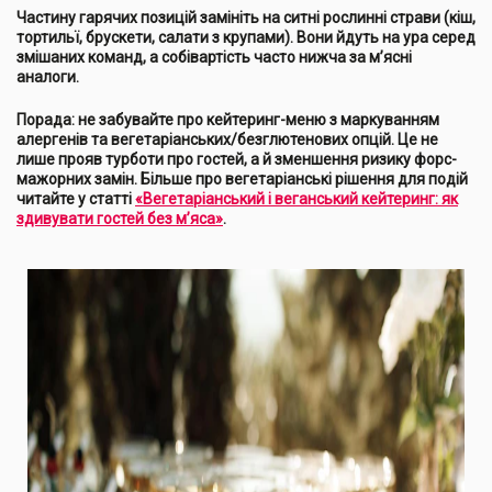
Частину гарячих позицій замініть на ситні рослинні страви (кіш,
тортильї, брускети, салати з крупами). Вони йдуть на ура серед
змішаних команд, а собівартість часто нижча за м’ясні
аналоги.
Порада: не забувайте про кейтеринг-меню з маркуванням
алергенів та вегетаріанських/безглютенових опцій. Це не
лише прояв турботи про гостей, а й зменшення ризику форс-
мажорних замін. Більше про вегетаріанські рішення для подій
читайте у статті
«Вегетаріанський і веганський кейтеринг: як
здивувати гостей без м’яса»
.