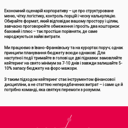
Економний сценарій корпоративу – це про структуроване
меню, чітку логістику, контроль порцій і чесну калькуляцію.
Обирайте формат, який відповідає вашому простору і цілям,
завчасно проговорюйте обмеження і просіть два кошториси:
базовий і плюс – так простіше порівняти, де саме
народжуються зайві витрати.
Ми працюємо в Івано-Франківську та на курортах поруч; однак
принципи планування бюджету всюди однакові. Для
наступної події тримайте в голові ще дві підказки: замовляйте
кейтеринг на свято мінімум за 7-10 днів і завжди залишайте 5-
10% запасу бюджету на форс-мажори.
З таким підходом кейтеринг стає інструментом фінансової
дисципліни, а не статтею непередбачених витрат – і саме це й
потрібно команді, яка святкує перемоги з розумом.