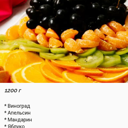
1200 г
* Виноград
* Апельсин
* Мандарин
* Яблуко